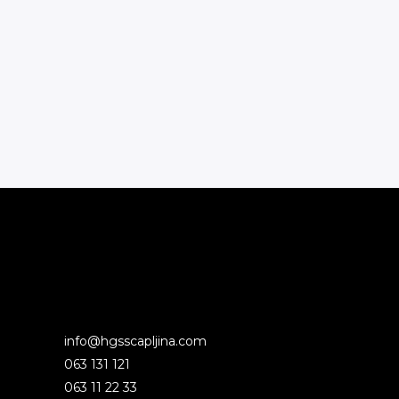
info@hgsscapljina.com
063 131 121
063 11 22 33