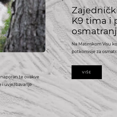
Zajednički
K9 tima i 
osmatranje
Na Matinskom Visu ko
potkomisije za osmatra
VIŠE
i naporan te ovakve
 i uvježbavanje