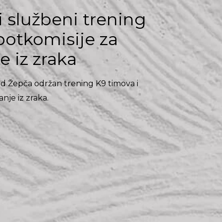
 službeni trening
potkomisije za
 iz zraka
d Žepča održan trening K9 timova i
nje iz zraka.