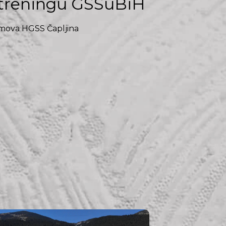
treningu GSSuBiH
imova HGSS Čapljina