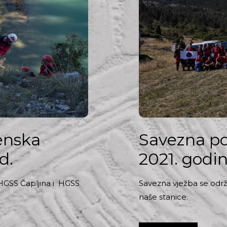
enska
Savezna po
d.
2021. godi
 HGSS Čapljina i HGSS
Savezna vježba se održa
naše stanice.