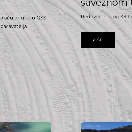
saveznom 
Redovni trening K9 t
a buduću obuku u GSS-
pašavatelja.
VIŠE