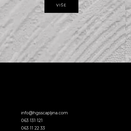
VIŠE
info@hgsscapljina.com
063 131 121
063 11 22 33