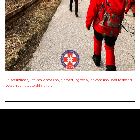
Pri preuzimanju teksta, obavezno je navesti hgsscapljina.com kao izvor te dodati
poveznicu na autorski članak.