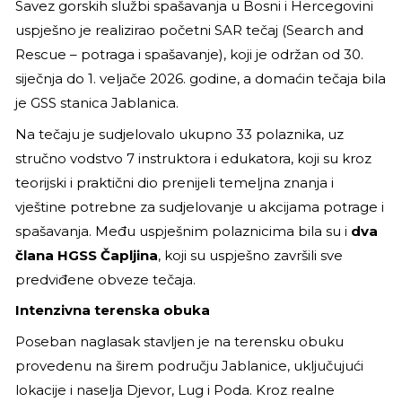
Savez gorskih službi spašavanja u Bosni i Hercegovini
uspješno je realizirao početni SAR tečaj (Search and
Rescue – potraga i spašavanje), koji je održan od 30.
siječnja do 1. veljače 2026. godine, a domaćin tečaja bila
je GSS stanica Jablanica.
Na tečaju je sudjelovalo ukupno 33 polaznika, uz
stručno vodstvo 7 instruktora i edukatora, koji su kroz
teorijski i praktični dio prenijeli temeljna znanja i
vještine potrebne za sudjelovanje u akcijama potrage i
spašavanja. Među uspješnim polaznicima bila su i
dva
člana HGSS Čapljina
, koji su uspješno završili sve
predviđene obveze tečaja.
Intenzivna terenska obuka
Poseban naglasak stavljen je na terensku obuku
provedenu na širem području Jablanice, uključujući
lokacije i naselja Djevor, Lug i Poda. Kroz realne