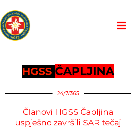
Skip
MAIN
to
MEN
content
ČAPLJINA
HGSS
24/7/365
Članovi HGSS Čapljina
uspješno završili SAR tečaj