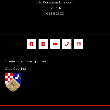
info@hgsscapljina.com
063 131 121
063 11 22 33
U našem radu nam pomažu:
Grad Čapljina