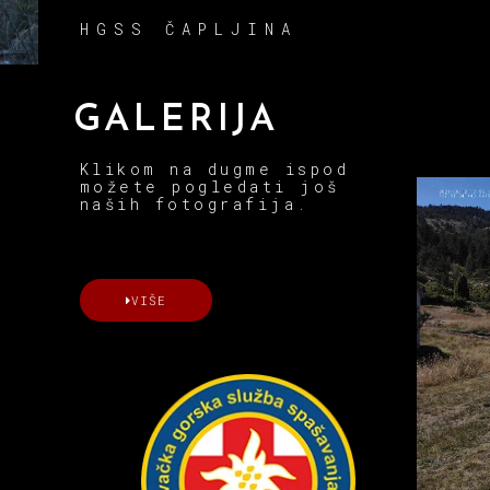
HGSS ČAPLJINA
GALERIJA
Klikom na dugme ispod
možete pogledati još
naših fotografija.
VIŠE