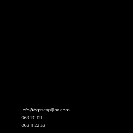
info@hgsscapljina.com
063 131 121
063 11 22 33