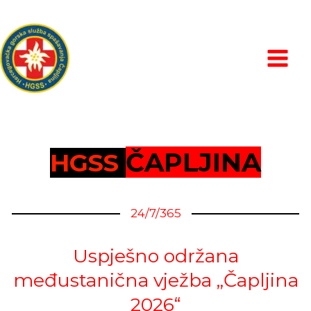
Skip
MAIN
to
MEN
content
ČAPLJINA
HGSS
24/7/365
Uspješno održana
međustanična vježba „Čapljina
2026“