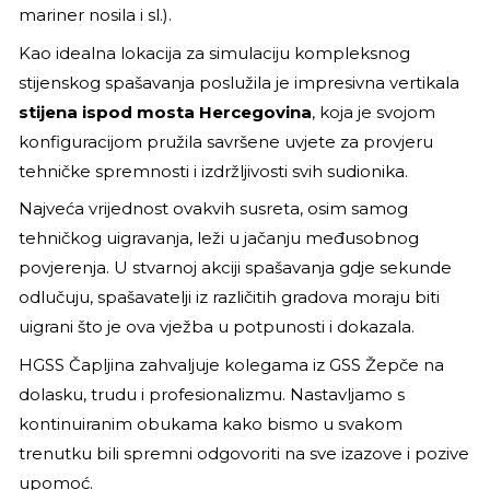
mariner nosila i sl.).
Kao idealna lokacija za simulaciju kompleksnog
stijenskog spašavanja poslužila je impresivna vertikala
stijena ispod mosta Hercegovina
, koja je svojom
konfiguracijom pružila savršene uvjete za provjeru
tehničke spremnosti i izdržljivosti svih sudionika.
Najveća vrijednost ovakvih susreta, osim samog
tehničkog uigravanja, leži u jačanju međusobnog
povjerenja. U stvarnoj akciji spašavanja gdje sekunde
odlučuju, spašavatelji iz različitih gradova moraju biti
uigrani što je ova vježba u potpunosti i dokazala.
HGSS Čapljina zahvaljuje kolegama iz GSS Žepče na
dolasku, trudu i profesionalizmu. Nastavljamo s
kontinuiranim obukama kako bismo u svakom
trenutku bili spremni odgovoriti na sve izazove i pozive
upomoć.