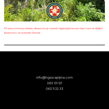
Pri preuzimanju teksta, obavezno je navesti hgsscapljina.com kao izvor te dodati
poveznicu na autorski članak.
info@hgsscapljina.com
063 131 121
063 11 22 33