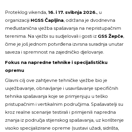
Proteklog vikenda,
16. i 17. svibnja 2026.
, u
organizaciji
HGSS Čapljina
, održana je dvodnevna
međustanična vježba spašavanja na nepristupačnim
terenima. Na vježbi su sudjelovali i gosti iz
GSS Žepče
,
čime je još jednom potvrđena izvrsna suradnja unutar
saveza i spremnost na zajedničko djelovanje.
Fokus na napredne tehnike i specijalističku
opremu
Glavni cilj ove zahtjevne tehničke vježbe bio je
uvježbavanje, obnavljanje i usavršavanje specifičnih
tehnika spašavanja koje se primjenjuju u teško
pristupačnim i vertikalnim područjima. Spašavatelji su
kroz realne scenarije testirali i primijenili napredna
znanja iz područja stijenskog spašavanja, uz korištenje
visoko specijalizirane opreme (sustavi užadi, sidrišta,