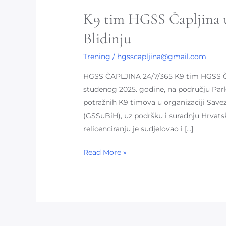
K9 tim HGSS Čapljina u
Blidinju
Trening
/
hgsscapljina@gmail.com
HGSS ČAPLJINA 24/7/365 K9 tim HGSS Čapl
studenog 2025. godine, na području Parka
potražnih K9 timova u organizaciji Savez
(GSSuBiH), uz podršku i suradnju Hrvats
relicenciranju je sudjelovao i […]
Read More »