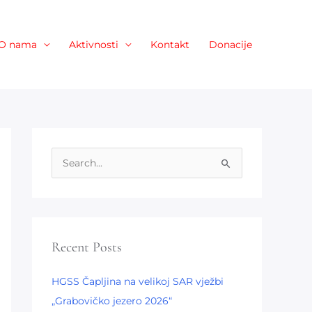
O nama
Aktivnosti
Kontakt
Donacije
S
e
a
r
c
Recent Posts
h
HGSS Čapljina na velikoj SAR vježbi
f
„Grabovičko jezero 2026“
o