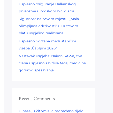
r
Uspješno osiguranje Balkanskog
:
prvenstva u brdskom biciklizmu​
Sigurnost na prvom mjestu: „Mala
olimpijada održivosti“ u Hutovom
blatu uspješno realizirana
Uspješno održana međustanična
vježba „Čapljina 2026“
Nastavak uspjeha: Nakon SAR-a, dva
člana uspješno završila tečaj medicine
gorskog spašavanja
Recent Comments
U naselju Žitomislić pronađeno tijelo