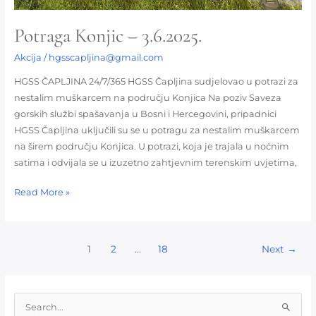
Potraga Konjic – 3.6.2025.
Akcija
/
hgsscapljina@gmail.com
HGSS ČAPLJINA 24/7/365 HGSS Čapljina sudjelovao u potrazi za
nestalim muškarcem na području Konjica Na poziv Saveza
gorskih službi spašavanja u Bosni i Hercegovini, pripadnici
HGSS Čapljina uključili su se u potragu za nestalim muškarcem
na širem području Konjica. U potrazi, koja je trajala u noćnim
satima i odvijala se u izuzetno zahtjevnim terenskim uvjetima,
Read More »
1
2
…
18
Next
→
S