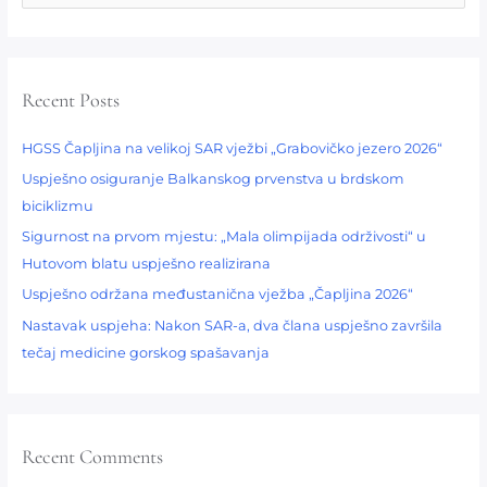
e
a
r
Recent Posts
c
h
HGSS Čapljina na velikoj SAR vježbi „Grabovičko jezero 2026“
f
Uspješno osiguranje Balkanskog prvenstva u brdskom
o
biciklizmu​
r
:
Sigurnost na prvom mjestu: „Mala olimpijada održivosti“ u
Hutovom blatu uspješno realizirana
Uspješno održana međustanična vježba „Čapljina 2026“
Nastavak uspjeha: Nakon SAR-a, dva člana uspješno završila
tečaj medicine gorskog spašavanja
Recent Comments