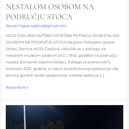
NESTALOM OSOBOM NA
PODRUČJU STOCA
Akcija
/
hgsscapljina@gmail.com
HGSS ČAPLJINA 24/7/365 USPJEŠNA POTRAGA ZA NESTALOM
OSOBOM NA PODRUČJU STOCA Na poziv Policijske uprave
Stolac, Stanica HGSS Čapljina uključila se u potragu za
nestalom muškom osobom (A.O., 1942. godište) na području
naselja Borojevići (općina Stolac). Potraga je pokrenuta 5.
kolovoza 2025. godine, a nakon koordiniranog djelovanja više
stanica gorskih službi spašavanja, nestala osoba je […]
Read More »
Potraga
Konjic
–
3.6.2025.