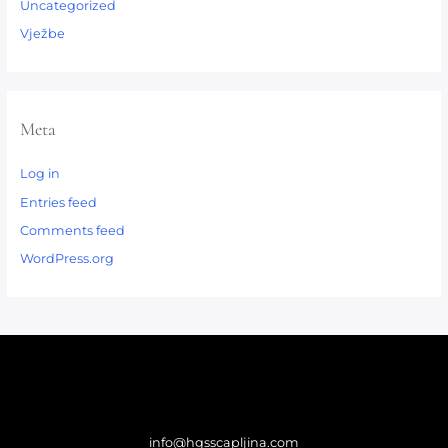
Uncategorized
Vježbe
Meta
Log in
Entries feed
Comments feed
WordPress.org
info@hgsscapljina.com