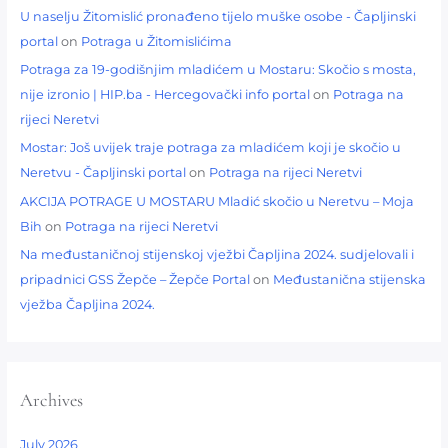
U naselju Žitomislić pronađeno tijelo muške osobe - Čapljinski
portal
on
Potraga u Žitomislićima
Potraga za 19-godišnjim mladićem u Mostaru: Skočio s mosta,
nije izronio | HIP.ba - Hercegovački info portal
on
Potraga na
rijeci Neretvi
Mostar: Još uvijek traje potraga za mladićem koji je skočio u
Neretvu - Čapljinski portal
on
Potraga na rijeci Neretvi
AKCIJA POTRAGE U MOSTARU Mladić skočio u Neretvu – Moja
Bih
on
Potraga na rijeci Neretvi
Na međustaničnoj stijenskoj vježbi Čapljina 2024. sudjelovali i
pripadnici GSS Žepče – Žepče Portal
on
Međustanična stijenska
vježba Čapljina 2024.
Archives
July 2026