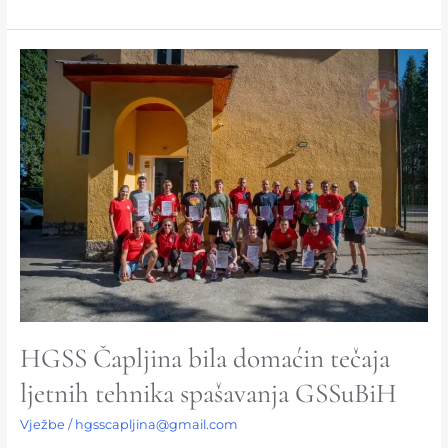
HGSS
Čapljina
bila
domaćin
tečaja
ljetnih
tehnika
spašavanja
GSSuBiH
HGSS Čapljina bila domaćin tečaja
ljetnih tehnika spašavanja GSSuBiH
Vježbe
/
hgsscapljina@gmail.com