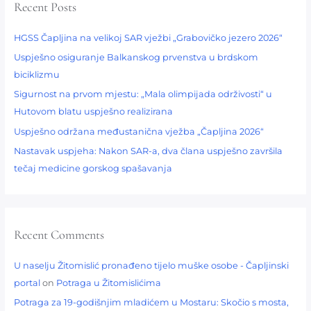
Recent Posts
c
h
HGSS Čapljina na velikoj SAR vježbi „Grabovičko jezero 2026“
f
Uspješno osiguranje Balkanskog prvenstva u brdskom
o
biciklizmu​
r
:
Sigurnost na prvom mjestu: „Mala olimpijada održivosti“ u
Hutovom blatu uspješno realizirana
Uspješno održana međustanična vježba „Čapljina 2026“
Nastavak uspjeha: Nakon SAR-a, dva člana uspješno završila
tečaj medicine gorskog spašavanja
Recent Comments
U naselju Žitomislić pronađeno tijelo muške osobe - Čapljinski
portal
on
Potraga u Žitomislićima
Potraga za 19-godišnjim mladićem u Mostaru: Skočio s mosta,