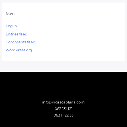
Meta
Log in
Entries feed
Comments feed
WordPress.org
info@hgsscapljina.com
063 131 121
063 11 22 33