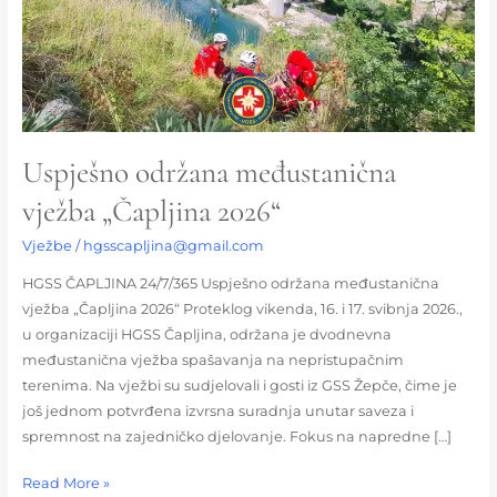
2026“
Uspješno održana međustanična
vježba „Čapljina 2026“
Vježbe
/
hgsscapljina@gmail.com
HGSS ČAPLJINA 24/7/365 Uspješno održana međustanična
vježba „Čapljina 2026“ Proteklog vikenda, 16. i 17. svibnja 2026.,
u organizaciji HGSS Čapljina, održana je dvodnevna
međustanična vježba spašavanja na nepristupačnim
terenima. Na vježbi su sudjelovali i gosti iz GSS Žepče, čime je
još jednom potvrđena izvrsna suradnja unutar saveza i
spremnost na zajedničko djelovanje. Fokus na napredne […]
Read More »