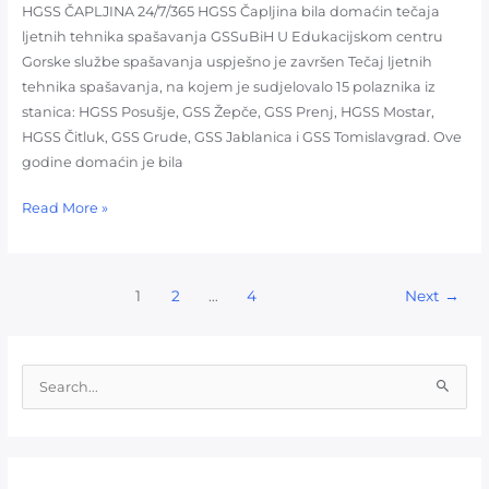
HGSS ČAPLJINA 24/7/365 HGSS Čapljina bila domaćin tečaja
ljetnih tehnika spašavanja GSSuBiH U Edukacijskom centru
Gorske službe spašavanja uspješno je završen Tečaj ljetnih
tehnika spašavanja, na kojem je sudjelovalo 15 polaznika iz
stanica: HGSS Posušje, GSS Žepče, GSS Prenj, HGSS Mostar,
HGSS Čitluk, GSS Grude, GSS Jablanica i GSS Tomislavgrad. Ove
godine domaćin je bila
Read More »
1
2
…
4
Next
→
S
e
a
r