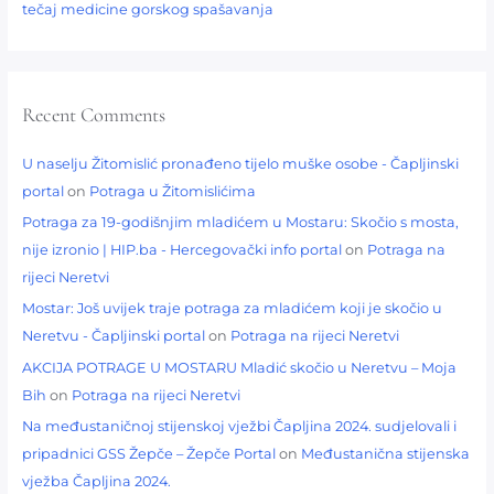
tečaj medicine gorskog spašavanja
Recent Comments
U naselju Žitomislić pronađeno tijelo muške osobe - Čapljinski
portal
on
Potraga u Žitomislićima
Potraga za 19-godišnjim mladićem u Mostaru: Skočio s mosta,
nije izronio | HIP.ba - Hercegovački info portal
on
Potraga na
rijeci Neretvi
Mostar: Još uvijek traje potraga za mladićem koji je skočio u
Neretvu - Čapljinski portal
on
Potraga na rijeci Neretvi
AKCIJA POTRAGE U MOSTARU Mladić skočio u Neretvu – Moja
Bih
on
Potraga na rijeci Neretvi
Na međustaničnoj stijenskoj vježbi Čapljina 2024. sudjelovali i
pripadnici GSS Žepče – Žepče Portal
on
Međustanična stijenska
vježba Čapljina 2024.