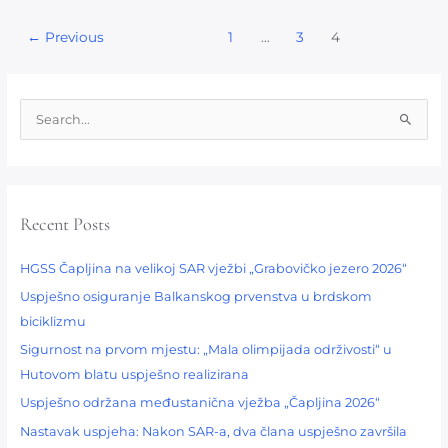
←
Previous
1
…
3
4
S
e
a
r
Recent Posts
c
h
HGSS Čapljina na velikoj SAR vježbi „Grabovičko jezero 2026“
f
Uspješno osiguranje Balkanskog prvenstva u brdskom
o
biciklizmu​
r
:
Sigurnost na prvom mjestu: „Mala olimpijada održivosti“ u
Hutovom blatu uspješno realizirana
Uspješno održana međustanična vježba „Čapljina 2026“
Nastavak uspjeha: Nakon SAR-a, dva člana uspješno završila