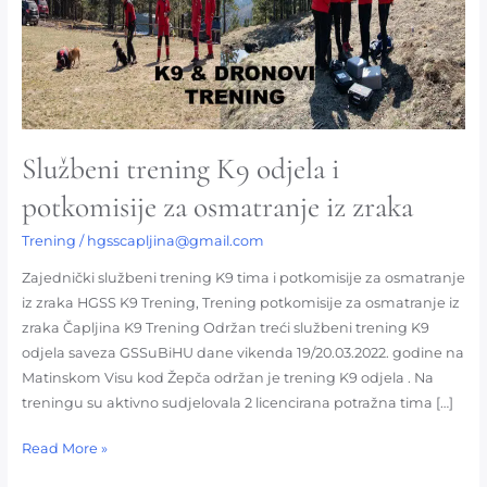
potkomisije
za
osmatranje
iz
zraka
Službeni trening K9 odjela i
potkomisije za osmatranje iz zraka
Trening
/
hgsscapljina@gmail.com
Zajednički službeni trening K9 tima i potkomisije za osmatranje
iz zraka HGSS K9 Trening, Trening potkomisije za osmatranje iz
zraka Čapljina K9 Trening Održan treći službeni trening K9
odjela saveza GSSuBiHU dane vikenda 19/20.03.2022. godine na
Matinskom Visu kod Žepča održan je trening K9 odjela . Na
treningu su aktivno sudjelovala 2 licencirana potražna tima […]
Read More »