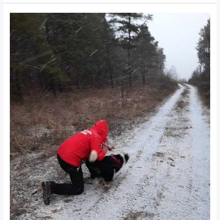
K9
savezni
trening