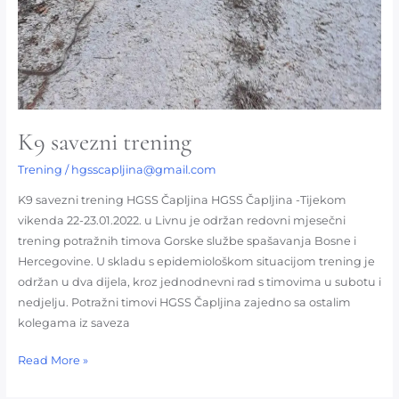
K9 savezni trening
Trening
/
hgsscapljina@gmail.com
K9 savezni trening HGSS Čapljina HGSS Čapljina -Tijekom
vikenda 22-23.01.2022. u Livnu je održan redovni mjesečni
trening potražnih timova Gorske službe spašavanja Bosne i
Hercegovine. U skladu s epidemiološkom situacijom trening je
održan u dva dijela, kroz jednodnevni rad s timovima u subotu i
nedjelju. Potražni timovi HGSS Čapljina zajedno sa ostalim
kolegama iz saveza
Read More »