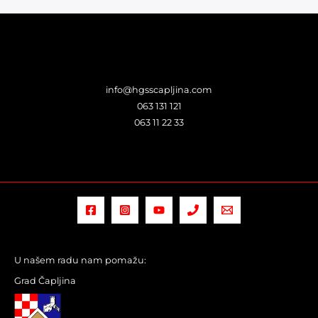
info@hgsscapljina.com
063 131 121
063 11 22 33
U našem radu nam pomažu:
Grad Čapljina